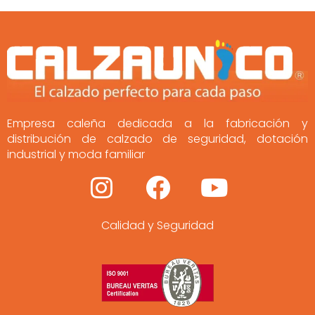
Empresa caleña dedicada a la fabricación y
distribución de calzado de seguridad, dotación
industrial y moda familiar
I
F
Y
n
a
o
Calidad y Seguridad
s
c
u
t
e
t
a
b
u
g
o
b