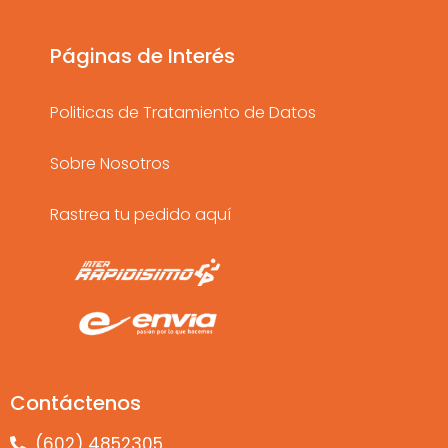
r
o
e
a
k
Páginas de Interés
m
Politicas de Tratamiento de Datos
Sobre Nosotros
Rastrea tu pedido aquí
Contáctenos
(602) 4852305