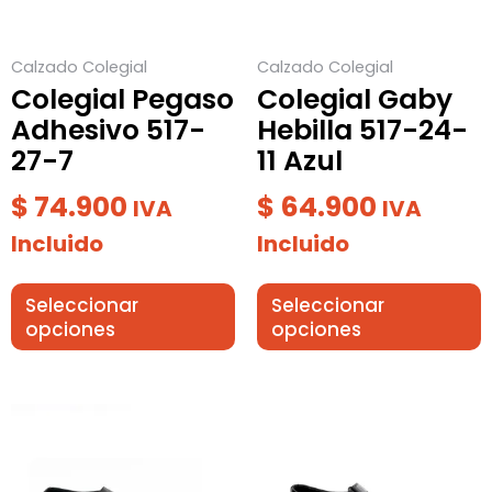
opciones
opciones
se
se
Calzado Colegial
Calzado Colegial
pueden
pueden
Colegial Pegaso
Colegial Gaby
elegir
elegir
Adhesivo 517-
Hebilla 517-24-
en
en
27-7
11 Azul
la
la
página
página
$
74.900
$
64.900
IVA
IVA
de
de
Incluido
Incluido
producto
producto
Seleccionar
Seleccionar
opciones
opciones
Este
Este
producto
producto
tiene
tiene