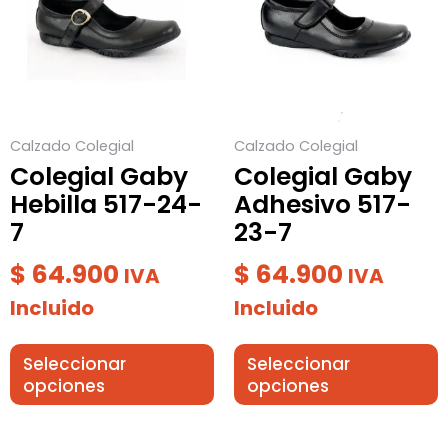
múltiples
múltiples
variantes.
variantes.
Las
Las
opciones
opciones
se
se
Calzado Colegial
Calzado Colegial
pueden
pueden
Colegial Gaby
Colegial Gaby
elegir
elegir
Hebilla 517-24-
Adhesivo 517-
en
en
7
23-7
la
la
página
página
$
64.900
$
64.900
IVA
IVA
de
de
Incluido
Incluido
producto
producto
Seleccionar
Seleccionar
opciones
opciones