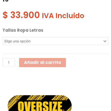
$
33.900
IVA Incluido
Camibuso
Tallas Ropa Letras
Dama
Tipo
Polo
con
Añadir al carrito
Cartera
Manga
Corta
803-
21-
19
cantidad