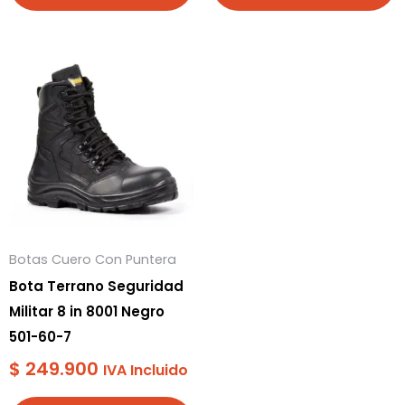
Este
producto
tiene
múltiples
variantes.
Las
opciones
se
Botas Cuero Con Puntera
pueden
Bota Terrano Seguridad
elegir
Militar 8 in 8001 Negro
en
501-60-7
la
$
249.900
página
IVA Incluido
de