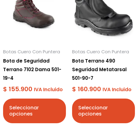
tiene
tiene
múltiples
múltiples
variantes.
variantes.
Las
Las
opciones
opciones
se
se
Botas Cuero Con Puntera
Botas Cuero Con Puntera
pueden
pueden
Bota de Seguridad
Bota Terrano 490
elegir
elegir
Terrano 7102 Dama 501-
Seguridad Metatarsal
en
en
19-4
501-90-7
la
la
$
155.900
$
160.900
página
página
IVA Incluido
IVA Incluido
de
de
producto
producto
Seleccionar
Seleccionar
opciones
opciones