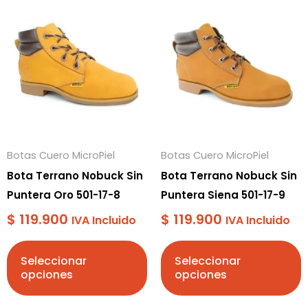
Este
Este
producto
producto
tiene
tiene
múltiples
múltiples
variantes.
variantes.
Las
Las
opciones
opciones
se
se
Botas Cuero MicroPiel
Botas Cuero MicroPiel
pueden
pueden
Bota Terrano Nobuck Sin
Bota Terrano Nobuck Sin
elegir
elegir
Puntera Oro 501-17-8
Puntera Siena 501-17-9
en
en
$
119.900
$
119.900
la
la
IVA Incluido
IVA Incluido
página
página
de
de
Seleccionar
Seleccionar
opciones
opciones
producto
producto