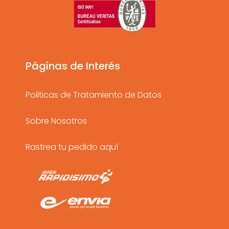
a
b
u
g
o
b
r
o
e
a
k
Páginas de Interés
m
Politicas de Tratamiento de Datos
Sobre Nosotros
Rastrea tu pedido aquí