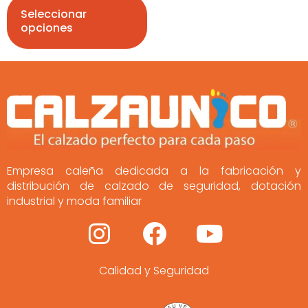
producto
Seleccionar
opciones
Empresa caleña dedicada a la fabricación y
distribución de calzado de seguridad, dotación
industrial y moda familiar
I
F
Y
n
a
o
Calidad y Seguridad
s
c
u
t
e
t