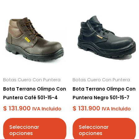
Este
Este
producto
producto
tiene
tiene
múltiples
múltiples
variantes.
variantes.
Las
Las
opciones
opciones
se
se
Botas Cuero Con Puntera
Botas Cuero Con Puntera
pueden
pueden
Bota Terrano Olimpo Con
Bota Terrano Olimpo Con
elegir
elegir
Puntera Café 501-15-4
Puntera Negro 501-15-7
en
en
$
131.900
$
131.900
la
la
IVA Incluido
IVA Incluido
página
página
de
de
Seleccionar
Seleccionar
opciones
opciones
producto
producto