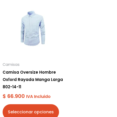
Este
producto
tiene
múltiples
variantes.
Las
opciones
se
pueden
Camisas
elegir
Camisa Oversize Hombre
en
Oxford Rayada Manga Larga
la
802-14-11
página
$
66.900
IVA Incluido
de
producto
Seleccionar opciones