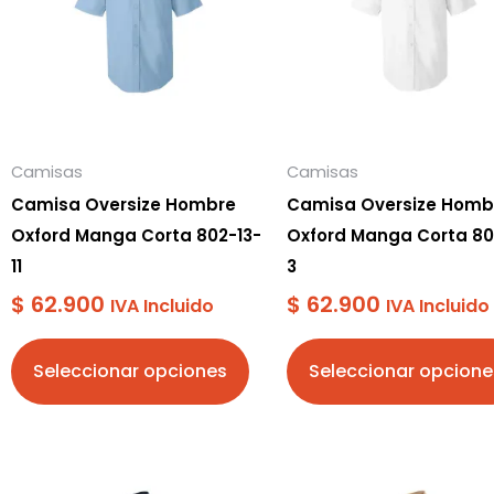
variantes.
variantes.
Las
Las
opciones
opciones
se
se
pueden
pueden
Camisas
Camisas
elegir
elegir
Camisa Oversize Hombre
Camisa Oversize Homb
en
en
Oxford Manga Corta 802-13-
Oxford Manga Corta 80
la
la
11
3
página
página
$
62.900
$
62.900
IVA Incluido
IVA Incluido
de
de
producto
producto
Seleccionar opciones
Seleccionar opcione
Este
Este
producto
producto