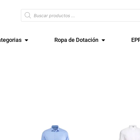
Búsqueda
de
productos
tegorias
Ropa de Dotación
EP
Este
Este
producto
producto
tiene
tiene
múltiples
múltiples