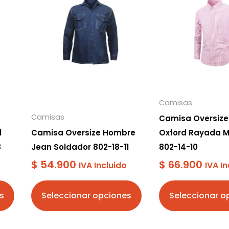
tiene
tiene
múltiples
múltiples
variantes.
variantes.
Las
Las
opciones
opciones
se
se
pueden
pueden
Camisas
elegir
elegir
Camisas
Camisa Oversiz
en
en
l
Camisa Oversize Hombre
Oxford Rayada 
la
la
8
Jean Soldador 802-18-11
802-14-10
página
página
$
54.900
$
66.900
IVA Incluido
IVA In
de
de
producto
producto
s
Seleccionar opciones
Seleccionar o