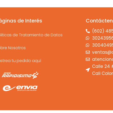
áginas de Interés
Contácten
(602) 48
liticas de Tratamiento de Datos
3024395
3004049
bre Nosotros
ventas@c
atencion
strea tu pedido aquí
Calle 24 
Cali Col