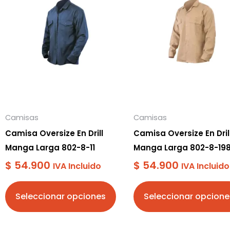
tiene
tiene
múltiples
múltiples
variantes.
variantes.
Las
Las
opciones
opciones
se
se
pueden
pueden
elegir
elegir
Camisas
Camisas
en
en
Camisa Oversize En Drill
Camisa Oversize En Dril
la
la
Manga Larga 802-8-11
Manga Larga 802-8-19
página
página
$
54.900
$
54.900
IVA Incluido
IVA Incluido
de
de
producto
producto
Seleccionar opciones
Seleccionar opcione