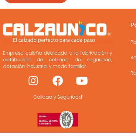
P
Po
Empresa caleña dedicada a la fabricación y
So
distribución de calzado de seguridad,
dotación industrial y moda familiar
Ra
I
F
Y
n
a
o
Calidad y Seguridad
s
c
u
t
e
t
a
b
u
g
o
b