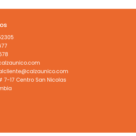
os
52305
677
578
alzaunico.com
alcliente@calzaunico.com
# 7-17 Centro San Nicolas
ombia