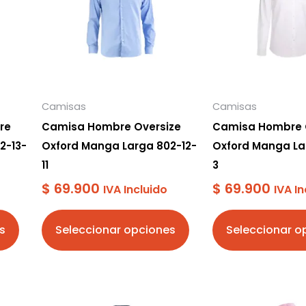
variantes.
variantes.
Las
Las
opciones
opciones
se
se
pueden
pueden
Camisas
Camisas
elegir
elegir
re
Camisa Hombre Oversize
Camisa Hombre 
en
en
2-13-
Oxford Manga Larga 802-12-
Oxford Manga La
la
la
11
3
página
página
$
69.900
$
69.900
IVA Incluido
IVA In
de
de
producto
producto
s
Seleccionar opciones
Seleccionar o
Este
Este
producto
producto