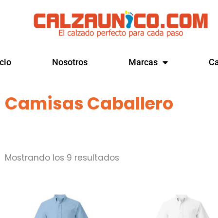
Ir
al
contenido
icio
Nosotros
Marcas
Ca
Camisas Caballero
Mostrando los 9 resultados
Este
Este
producto
producto
tiene
tiene
múltiples
múltiples