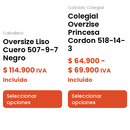
$ 69.900
se
se
Calzado Colegial
pueden
pueden
Colegial
elegir
elegir
Overzise
en
en
Princesa
Caballero
la
la
Cordon 518-14-
Oversize Liso
página
página
3
Cuero 507-9-7
de
de
Negro
producto
producto
$
64.900
-
$
114.900
$
69.900
IVA
IVA
Incluido
Incluido
Seleccionar
Seleccionar
opciones
opciones
Rango
Este
Este