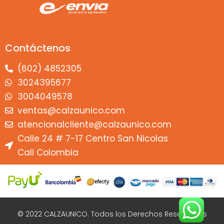
Contáctenos
(602) 4852305
3024395677
3004049578
ventas@calzaunico.com
atencionalcliente@calzaunico.com
Calle 24 # 7-17 Centro San Nicolas
Cali Colombia
© 2022 CALZAUNICO. Todos los Derechos Reservados