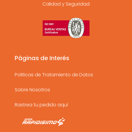
Calidad y Seguridad
s
c
u
t
e
t
a
b
u
g
o
b
r
o
e
a
k
Páginas de Interés
m
Politicas de Tratamiento de Datos
Sobre Nosotros
Rastrea tu pedido aquí