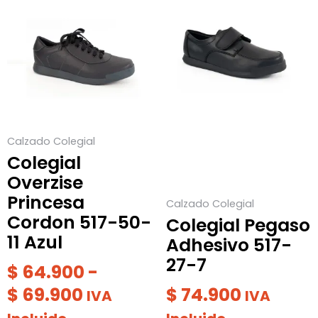
producto
de
producto
tiene
tiene
precios:
múltiples
múltiples
desde
variantes.
variantes.
$ 64.900
Las
Las
hasta
opciones
opciones
$ 69.900
se
se
Calzado Colegial
pueden
pueden
Colegial
elegir
elegir
Overzise
en
en
Princesa
Calzado Colegial
la
la
Cordon 517-50-
Colegial Pegaso
página
página
11 Azul
Adhesivo 517-
de
de
27-7
producto
producto
$
64.900
-
$
69.900
$
74.900
IVA
IVA