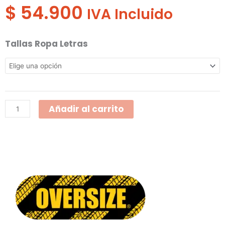
$
54.900
IVA Incluido
Camisa
Tallas Ropa Letras
Oversize
Hombre
Jean
Soldador
Añadir al carrito
802-
18-
11
cantidad