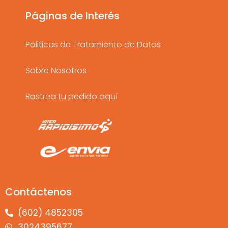
r
o
e
a
k
Páginas de Interés
m
Politicas de Tratamiento de Datos
Sobre Nosotros
Rastrea tu pedido aquí
Contáctenos
(602) 4852305
3024395677