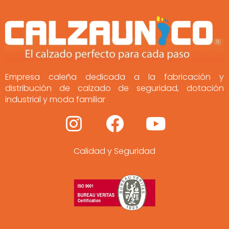
Empresa caleña dedicada a la fabricación y
distribución de calzado de seguridad, dotación
industrial y moda familiar
I
F
Y
n
a
o
Calidad y Seguridad
s
c
u
t
e
t
a
b
u
g
o
b