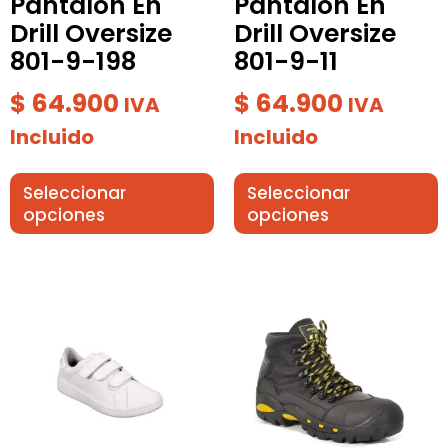
Pantalon En
Pantalon En
elegir
elegir
Drill Oversize
Drill Oversize
en
en
801-9-198
801-9-11
la
la
página
página
$
64.900
$
64.900
IVA
IVA
de
de
Incluido
Incluido
producto
producto
Seleccionar
Seleccionar
opciones
opciones
Rango
Este
Este
producto
de
producto
tiene
tiene
precios:
múltiples
múltiples
desde
variantes.
variantes.
$ 64.900
Las
Las