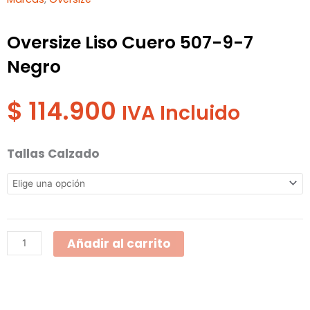
Oversize Liso Cuero 507-9-7
Negro
$
114.900
IVA Incluido
Oversize
Tallas Calzado
Liso
Cuero
507-
9-
Añadir al carrito
7
Negro
cantidad