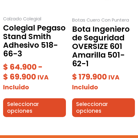
hasta
opciones
opciones
$ 69.900
se
se
Calzado Colegial
Botas Cuero Con Puntera
pueden
pueden
Colegial Pegaso
Bota Ingeniero
elegir
elegir
Stand Smith
de Seguridad
en
en
Adhesivo 518-
OVERSIZE 601
la
la
66-3
Amarilla 501-
página
página
62-1
de
de
$
64.900
-
producto
producto
$
69.900
$
179.900
IVA
IVA
Incluido
Incluido
Seleccionar
Seleccionar
opciones
opciones