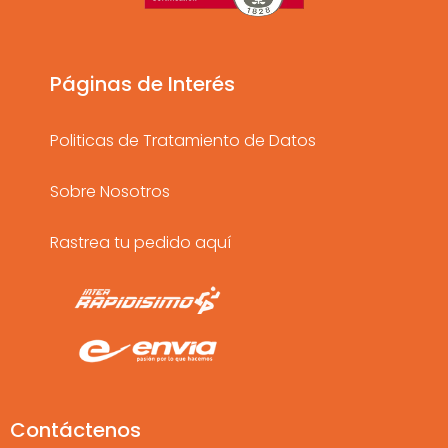
g
o
b
r
o
e
a
k
Páginas de Interés
m
Politicas de Tratamiento de Datos
Sobre Nosotros
Rastrea tu pedido aquí
Contáctenos