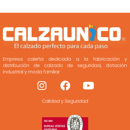
Empresa caleña dedicada a la fabricación y
distribución de calzado de seguridad, dotación
industrial y moda familiar
I
F
Y
n
a
o
Calidad y Seguridad
s
c
u
t
e
t
a
b
u