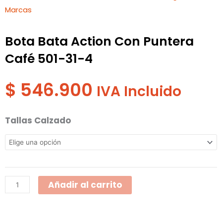
Marcas
Bota Bata Action Con Puntera
Café 501-31-4
$
546.900
IVA Incluido
Bota
Tallas Calzado
Bata
Action
Con
Puntera
Añadir al carrito
Café
501-
31-