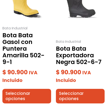
variantes.
variantes.
Las
Las
opciones
opciones
se
se
Bata Industrial
pueden
pueden
Bota Bata
elegir
elegir
Gasol con
Bata Industrial
en
en
Puntera
Bota Bata
la
la
Amarilla 502-
Exportadora
página
página
9-1
Negra 502-6-7
de
de
producto
producto
$
90.900
$
90.900
IVA
IVA
Incluido
Incluido
Seleccionar
Seleccionar
opciones
opciones