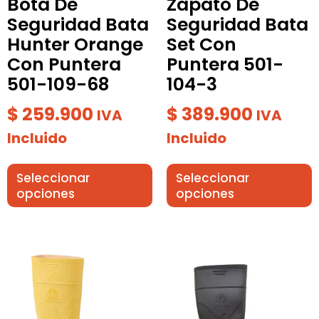
Bota De
Zapato De
elegir
elegir
Seguridad Bata
Seguridad Bata
en
en
Hunter Orange
Set Con
la
la
Con Puntera
Puntera 501-
página
página
501-109-68
104-3
de
de
producto
producto
$
259.900
$
389.900
IVA
IVA
Incluido
Incluido
Seleccionar
Seleccionar
opciones
opciones
Este
Este
producto
producto
tiene
tiene
múltiples
múltiples