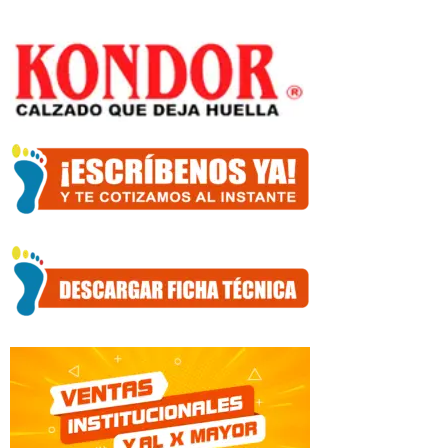
Negro
501-
61-
7
cantidad