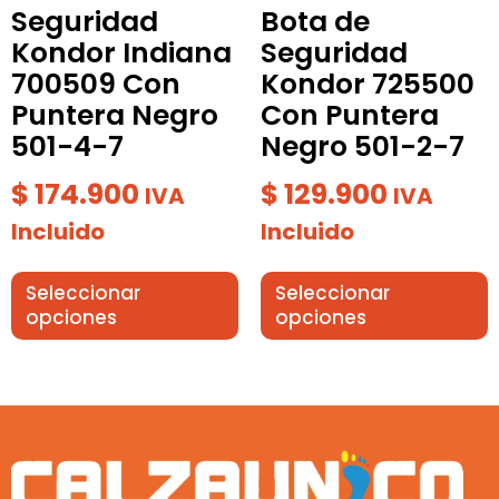
elegir
elegir
Seguridad
Bota de
en
en
Kondor Indiana
Seguridad
la
la
700509 Con
Kondor 725500
página
página
Puntera Negro
Con Puntera
de
de
501-4-7
Negro 501-2-7
producto
producto
$
174.900
$
129.900
IVA
IVA
Incluido
Incluido
Seleccionar
Seleccionar
opciones
opciones