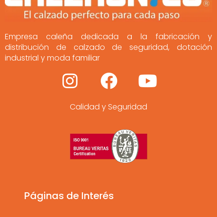
Empresa caleña dedicada a la fabricación y
distribución de calzado de seguridad, dotación
industrial y moda familiar
I
F
Y
n
a
o
Calidad y Seguridad
s
c
u
t
e
t
a
b
u
g
o
b
r
o
e
a
k
Páginas de Interés
m