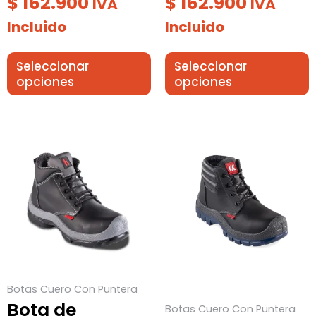
$
162.900
$
162.900
IVA
IVA
Incluido
Incluido
Seleccionar
Seleccionar
opciones
opciones
Este
Este
producto
producto
tiene
tiene
múltiples
múltiples
variantes.
variantes.
Las
Las
opciones
opciones
se
se
Botas Cuero Con Puntera
pueden
pueden
Bota de
Botas Cuero Con Puntera