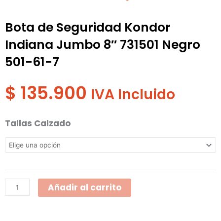
Bota de Seguridad Kondor
Indiana Jumbo 8″ 731501 Negro
501-61-7
$
135.900
IVA Incluido
Bota
Tallas Calzado
de
Seguridad
Kondor
Indiana
Añadir al carrito
Jumbo
8"
731501