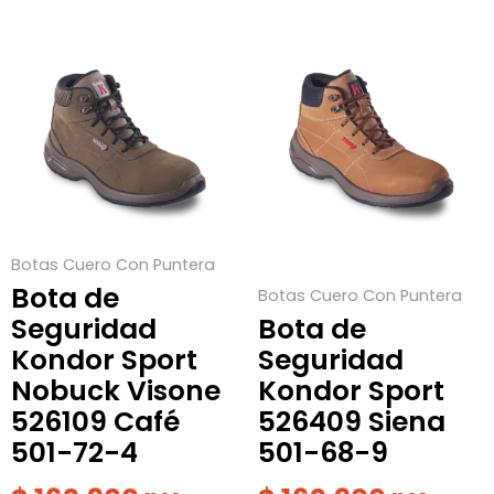
Este
Este
producto
producto
tiene
tiene
múltiples
múltiples
variantes.
variantes.
Las
Las
opciones
opciones
se
se
Botas Cuero Con Puntera
pueden
pueden
Bota de
Botas Cuero Con Puntera
elegir
elegir
Seguridad
Bota de
en
en
Kondor Sport
Seguridad
la
la
Nobuck Visone
Kondor Sport
página
página
526109 Café
526409 Siena
de
de
501-72-4
501-68-9
producto
producto