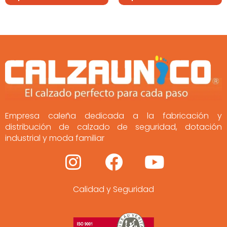
Empresa caleña dedicada a la fabricación y
distribución de calzado de seguridad, dotación
industrial y moda familiar
I
F
Y
n
a
o
Calidad y Seguridad
s
c
u
t
e
t