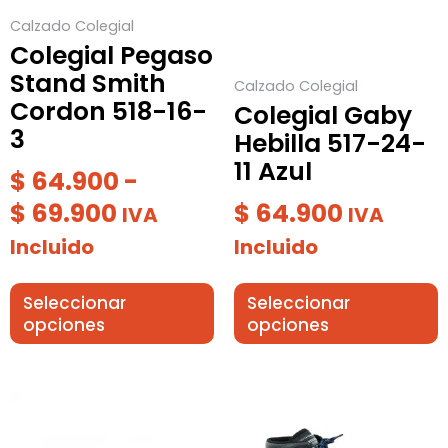
$ 69.900
se
se
Calzado Colegial
pueden
pueden
Colegial Pegaso
elegir
elegir
Stand Smith
Calzado Colegial
en
en
Cordon 518-16-
Colegial Gaby
la
la
3
Hebilla 517-24-
página
página
11 Azul
de
de
$
64.900
-
producto
producto
$
69.900
$
64.900
IVA
IVA
Incluido
Incluido
Seleccionar
Seleccionar
opciones
opciones
Este
Este
producto
producto