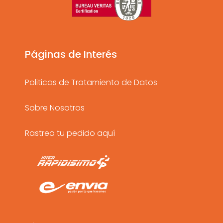
a
b
u
g
o
b
r
o
e
a
k
Páginas de Interés
m
Politicas de Tratamiento de Datos
Sobre Nosotros
Rastrea tu pedido aquí