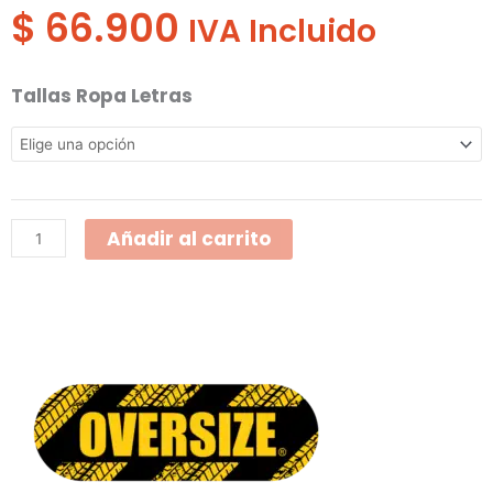
$
66.900
IVA Incluido
Camisa
Tallas Ropa Letras
Oversize
Mujer
Oxford
Manga
Añadir al carrito
Larga
802-
17-
11
cantidad