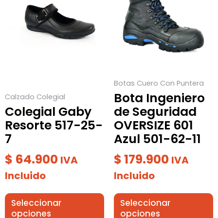
tiene
tiene
múltiples
múltiples
variantes.
variantes.
Las
Las
opciones
opciones
se
se
Botas Cuero Con Puntera
pueden
pueden
Bota Ingeniero
Calzado Colegial
elegir
elegir
Colegial Gaby
de Seguridad
en
en
Resorte 517-25-
OVERSIZE 601
la
la
7
Azul 501-62-11
página
página
de
de
$
64.900
$
179.900
IVA
IVA
producto
producto
Incluido
Incluido
Seleccionar
Seleccionar
opciones
opciones