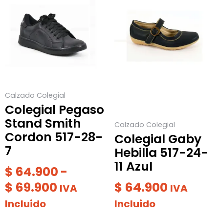
producto
de
producto
tiene
tiene
precios:
múltiples
múltiples
desde
variantes.
variantes.
$ 64.900
Las
Las
hasta
opciones
opciones
$ 69.900
se
se
Calzado Colegial
pueden
pueden
Colegial Pegaso
elegir
elegir
Stand Smith
Calzado Colegial
en
en
Cordon 517-28-
Colegial Gaby
la
la
7
Hebilla 517-24-
página
página
11 Azul
de
de
$
64.900
-
producto
producto
$
69.900
$
64.900
IVA
IVA
Incluido
Incluido