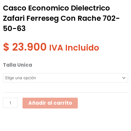
Casco Economico Dielectrico
Zafari Ferreseg Con Rache 702-
50-63
$
23.900
IVA Incluido
Casco
Talla Unica
Economico
Dielectrico
Zafari
Ferreseg
Añadir al carrito
Con
Rache
702-
50-