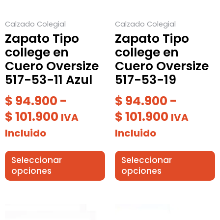
opciones
opciones
$ 101.900
$ 101.90
se
se
Calzado Colegial
Calzado Colegial
pueden
pueden
Zapato Tipo
Zapato Tipo
elegir
elegir
college en
college en
en
en
Cuero Oversize
Cuero Oversize
la
la
517-53-11 Azul
517-53-19
página
página
de
de
$
94.900
-
$
94.900
-
producto
producto
$
101.900
$
101.900
IVA
IVA
Incluido
Incluido
Seleccionar
Seleccionar
opciones
opciones
Rango
Este
Este