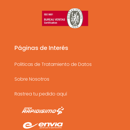
t
e
t
a
b
u
g
o
b
r
o
e
a
k
Páginas de Interés
m
Politicas de Tratamiento de Datos
Sobre Nosotros
Rastrea tu pedido aquí