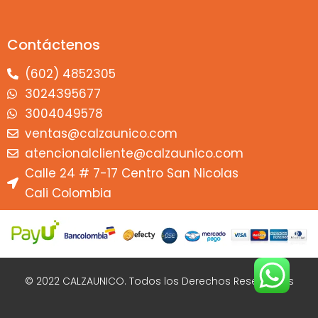
Contáctenos
(602) 4852305
3024395677
3004049578
ventas@calzaunico.com
atencionalcliente@calzaunico.com
Calle 24 # 7-17 Centro San Nicolas
Cali Colombia
© 2022 CALZAUNICO. Todos los Derechos Reservados