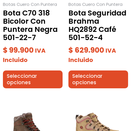
Botas Cuero Con Puntera
Botas Cuero Con Puntera
pueden
pueden
Bota C70 318
Bota Seguridad
elegir
elegir
Bicolor Con
Brahma
en
en
Puntera Negra
HQ2892 Café
la
la
501-22-7
501-52-4
página
página
de
de
$
99.900
$
629.900
IVA
IVA
producto
producto
Incluido
Incluido
Seleccionar
Seleccionar
opciones
opciones
Este
Este
producto
producto
tiene
tiene
múltiples
múltiples