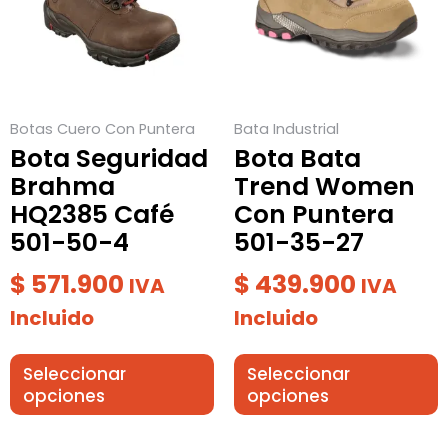
variantes.
variantes.
Las
Las
opciones
opciones
se
se
Botas Cuero Con Puntera
Bata Industrial
pueden
pueden
Bota Seguridad
Bota Bata
elegir
elegir
Brahma
Trend Women
en
en
HQ2385 Café
Con Puntera
la
la
501-50-4
501-35-27
página
página
de
de
$
571.900
$
439.900
IVA
IVA
producto
producto
Incluido
Incluido
Seleccionar
Seleccionar
opciones
opciones