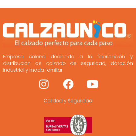
Empresa caleña dedicada a la fabricación y
distribución de calzado de seguridad, dotación
industrial y moda familiar
I
F
Y
n
a
o
Calidad y Seguridad
s
c
u
t
e
t
a
b
u