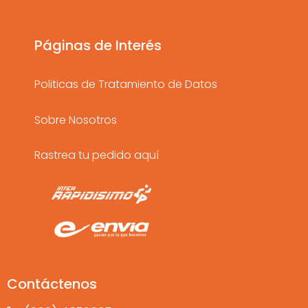
g
o
b
r
o
e
a
k
Páginas de Interés
m
Politicas de Tratamiento de Datos
Sobre Nosotros
Rastrea tu pedido aquí
Contáctenos