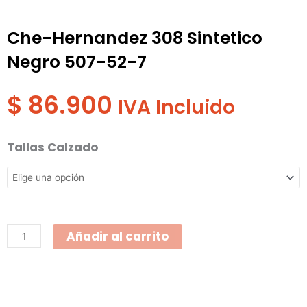
Che-Hernandez 308 Sintetico
Negro 507-52-7
$
86.900
IVA Incluido
Che-
Tallas Calzado
Hernandez
308
Sintetico
Negro
Añadir al carrito
507-
52-
7
cantidad