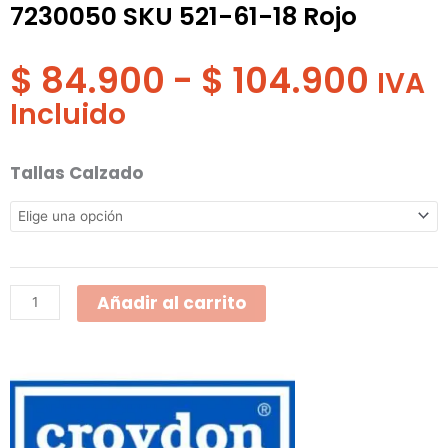
7230050 SKU 521-61-18 Rojo
Ran
$
84.900
-
$
104.900
de
IVA
prec
Incluido
des
$ 84
Discovery
Tallas Calzado
has
Bajo
$ 10
Linea
Croydon
7230050
Añadir al carrito
SKU
521-
61-
18
Rojo