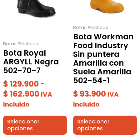
$ 129.900
Las
Las
hasta
opciones
opciones
$ 162.900
se
se
Botas Plásticas
pueden
pueden
Bota Workman
elegir
elegir
Food Industry
Botas Plásticas
en
en
Bota Royal
Sin puntera
la
la
ARGYLL Negra
Amarilla con
página
página
502-70-7
Suela Amarilla
de
de
502-54-1
$
129.900
-
producto
producto
$
162.900
$
93.900
IVA
IVA
Incluido
Incluido
Seleccionar
Seleccionar
opciones
opciones