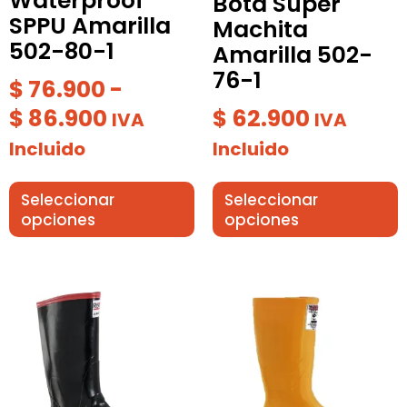
Waterproof
Bota Super
página
página
SPPU Amarilla
Machita
de
de
502-80-1
Amarilla 502-
producto
producto
76-1
$
76.900
-
$
86.900
$
62.900
IVA
IVA
Incluido
Incluido
Seleccionar
Seleccionar
opciones
opciones
Rango
Este
Este
producto
de
producto
tiene
tiene
precios:
múltiples
múltiples
desde
variantes.
variantes.