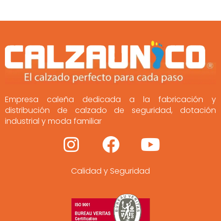
Empresa caleña dedicada a la fabricación y
distribución de calzado de seguridad, dotación
industrial y moda familiar
I
F
Y
n
a
o
Calidad y Seguridad
s
c
u
t
e
t
a
b
u