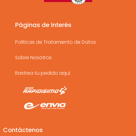
g
o
b
r
o
e
a
k
Páginas de Interés
m
Politicas de Tratamiento de Datos
Sobre Nosotros
Rastrea tu pedido aquí
Contáctenos