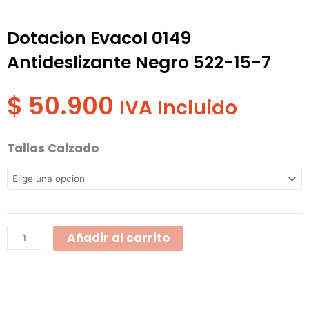
Dotacion Evacol 0149
Antideslizante Negro 522-15-7
$
50.900
IVA Incluido
Dotacion
Tallas Calzado
Evacol
0149
Antideslizante
Negro
Añadir al carrito
522-
15-
7
cantidad