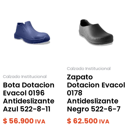
Este
Este
producto
producto
tiene
tiene
múltiples
múltiples
variantes.
variantes.
Las
Las
opciones
opciones
se
se
Calzado Institucional
pueden
pueden
Zapato
Calzado Institucional
elegir
elegir
Bota Dotacion
Dotacion Evacol
en
en
Evacol 0196
0178
la
la
Antideslizante
Antideslizante
página
página
Azul 522-8-11
Negro 522-6-7
de
de
producto
producto
$
56.900
$
62.500
IVA
IVA