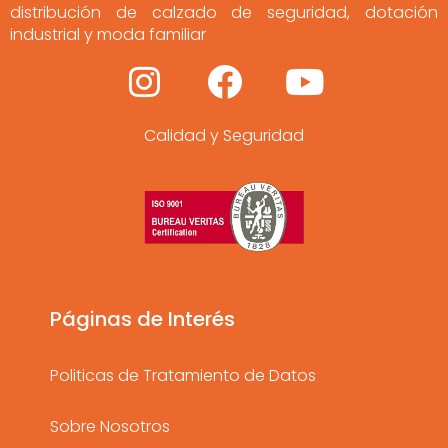
distribución de calzado de seguridad, dotación
industrial y moda familiar
I
F
Y
n
a
o
Calidad y Seguridad
s
c
u
t
e
t
a
b
u
g
o
b
r
o
e
a
k
Páginas de Interés
m
Politicas de Tratamiento de Datos
Sobre Nosotros