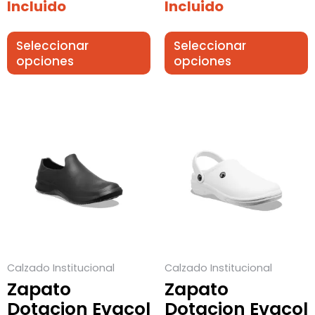
Incluido
Incluido
Seleccionar
Seleccionar
opciones
opciones
Este
Este
producto
producto
tiene
tiene
múltiples
múltiples
variantes.
variantes.
Las
Las
opciones
opciones
se
se
Calzado Institucional
Calzado Institucional
pueden
pueden
Zapato
Zapato
elegir
elegir
Dotacion Evacol
Dotacion Evacol
en
en