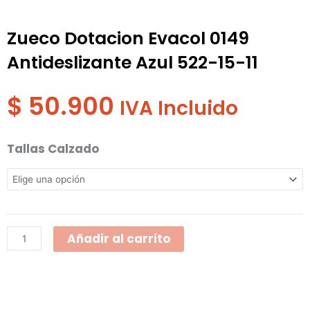
Zueco Dotacion Evacol 0149
Antideslizante Azul 522-15-11
$
50.900
IVA Incluido
Zueco
Tallas Calzado
Dotacion
Evacol
0149
Antideslizante
Añadir al carrito
Azul
522-
15-
11