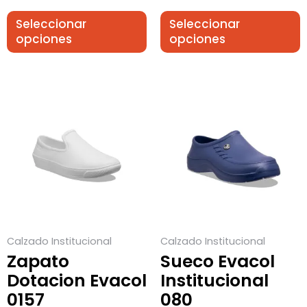
Seleccionar
Seleccionar
opciones
opciones
Este
Este
producto
producto
tiene
tiene
múltiples
múltiples
variantes.
variantes.
Las
Las
opciones
opciones
se
se
Calzado Institucional
Calzado Institucional
pueden
pueden
Zapato
Sueco Evacol
elegir
elegir
Dotacion Evacol
Institucional
en
en
0157
080
la
la