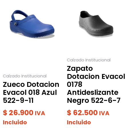
producto
producto
tiene
tiene
múltiples
múltiples
variantes.
variantes.
Las
Las
opciones
opciones
se
se
Calzado Institucional
pueden
pueden
Zapato
elegir
elegir
Dotacion Evacol
Calzado Institucional
en
en
Zueco Dotacion
0178
la
la
Evacol 018 Azul
Antideslizante
página
página
522-9-11
Negro 522-6-7
de
de
producto
producto
$
26.900
$
62.500
IVA
IVA
Incluido
Incluido