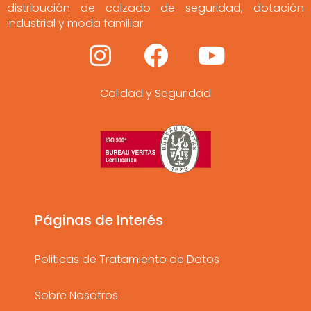
distribución de calzado de seguridad, dotación
industrial y moda familiar
I
F
Y
n
a
o
Calidad y Seguridad
s
c
u
t
e
t
a
b
u
g
o
b
r
o
e
a
k
Páginas de Interés
m
Politicas de Tratamiento de Datos
Sobre Nosotros