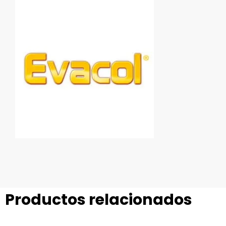
Productos relacionados
Este
Este