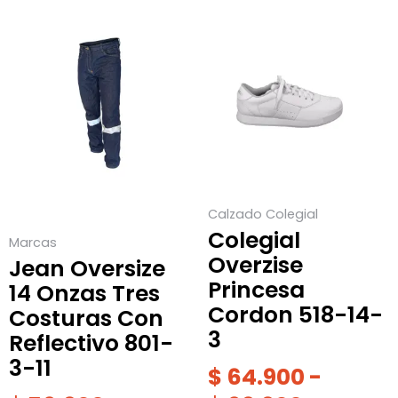
Rango
Este
Este
producto
producto
de
tiene
tiene
precios:
múltiples
múltiples
desde
variantes.
variantes.
$ 64.90
Las
Las
hasta
opciones
opciones
$ 69.900
se
se
Calzado Colegial
pueden
pueden
Colegial
Marcas
elegir
elegir
Overzise
Jean Oversize
en
en
Princesa
14 Onzas Tres
la
la
Cordon 518-14-
Costuras Con
página
página
3
Reflectivo 801-
de
de
3-11
producto
producto
$
64.900
-