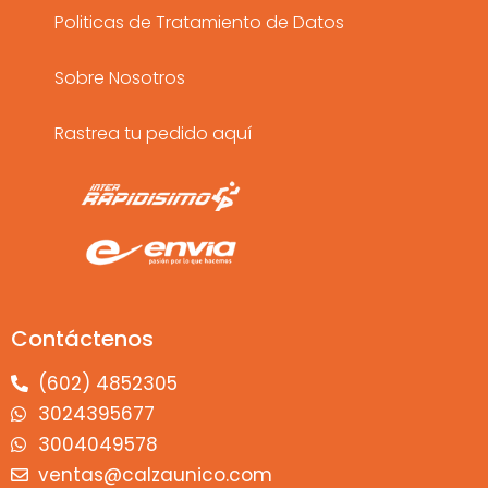
m
Politicas de Tratamiento de Datos
Sobre Nosotros
Rastrea tu pedido aquí
Contáctenos
(602) 4852305
3024395677
3004049578
ventas@calzaunico.com