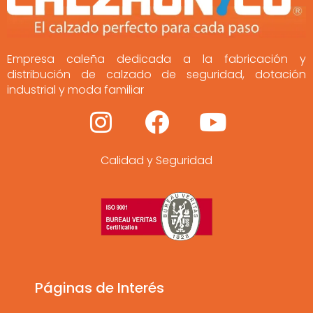
Empresa caleña dedicada a la fabricación y
distribución de calzado de seguridad, dotación
industrial y moda familiar
I
F
Y
n
a
o
Calidad y Seguridad
s
c
u
t
e
t
a
b
u
g
o
b
r
o
e
a
k
Páginas de Interés