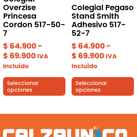
elegir
elegir
Overzise
Colegial Pegaso
en
en
Princesa
Stand Smith
la
la
Cordon 517-50-
Adhesivo 517-
página
página
7
52-7
de
de
producto
producto
$
64.900
-
$
64.900
-
$
69.900
$
69.900
IVA
IVA
Incluido
Incluido
Seleccionar
Seleccionar
opciones
opciones