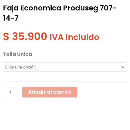
Faja Economica Produseg 707-
14-7
$
35.900
IVA Incluido
Faja
Talla Unica
Economica
Produseg
707-
14-
Añadir al carrito
7
cantidad