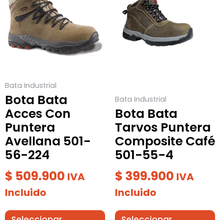
tiene
tiene
múltiples
múltiples
variantes.
variantes.
Las
Las
opciones
opciones
se
se
Bata Industrial
pueden
pueden
Bota Bata
Bata Industrial
elegir
elegir
Acces Con
Bota Bata
en
en
Puntera
Tarvos Puntera
la
la
Avellana 501-
Composite Café
página
página
56-224
501-55-4
de
de
producto
producto
$
509.900
$
399.900
IVA
IVA
Incluido
Incluido
Seleccionar
Seleccionar