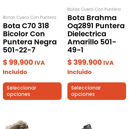
se
se
Botas Cuero Con Puntera
pueden
pueden
Bota Brahma
Botas Cuero Con Puntera
elegir
elegir
Bota C70 318
Oq2891 Puntera
en
en
Bicolor Con
Dielectrica
la
la
Puntera Negra
Amarillo 501-
página
página
501-22-7
49-1
de
de
producto
producto
$
99.900
$
399.900
IVA
IVA
Incluido
Incluido
Seleccionar
Seleccionar
opciones
opciones
Este
Este
producto
producto