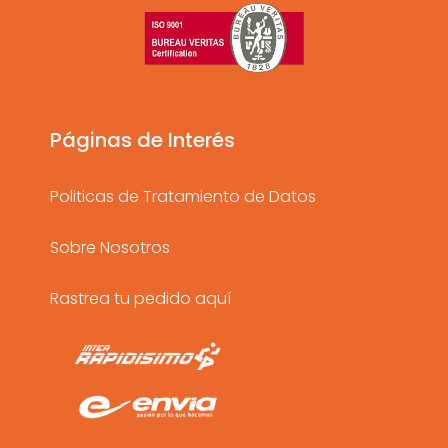
t
e
t
a
b
u
g
o
b
r
o
e
a
k
Páginas de Interés
m
Politicas de Tratamiento de Datos
Sobre Nosotros
Rastrea tu pedido aquí