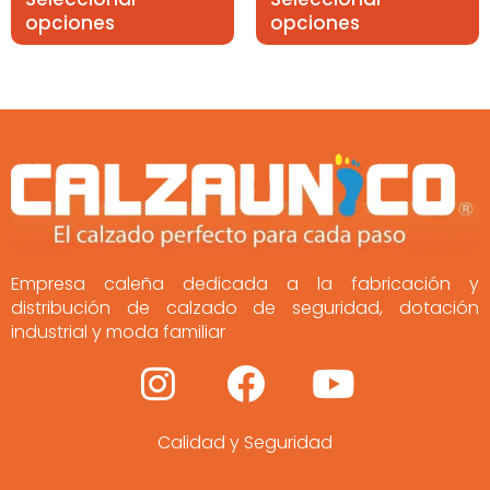
opciones
opciones
Empresa caleña dedicada a la fabricación y
distribución de calzado de seguridad, dotación
industrial y moda familiar
I
F
Y
n
a
o
Calidad y Seguridad
s
c
u