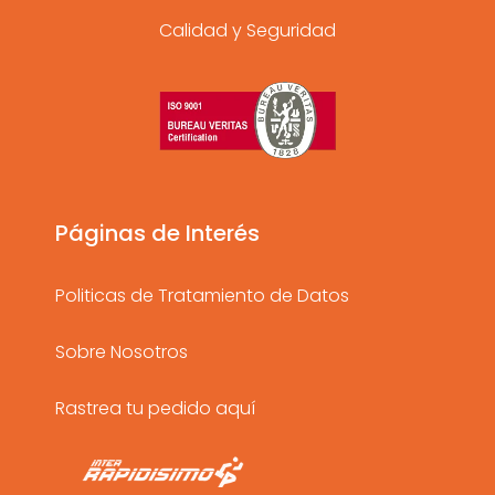
n
a
o
Calidad y Seguridad
s
c
u
t
e
t
a
b
u
g
o
b
r
o
e
a
k
Páginas de Interés
m
Politicas de Tratamiento de Datos
Sobre Nosotros
Rastrea tu pedido aquí