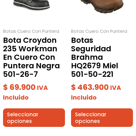
variantes.
variantes.
Las
Las
opciones
opciones
se
se
Botas Cuero Con Puntera
Botas Cuero Con Puntera
pueden
pueden
Bota Croydon
Botas
elegir
elegir
235 Workman
Seguridad
en
en
En Cuero Con
Brahma
la
la
Puntera Negra
HQ2679 Miel
página
página
501-26-7
501-50-221
de
de
producto
producto
$
69.900
$
463.900
IVA
IVA
Incluido
Incluido
Seleccionar
Seleccionar
opciones
opciones