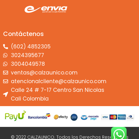
Contáctenos
(602) 4852305
3024395677
3004049578
ventas@calzaunico.com
atencionalcliente@calzaunico.com
Calle 24 # 7-17 Centro San Nicolas
Cali Colombia
© 2022 CALZAUNICO. Todos los Derechos Reservados