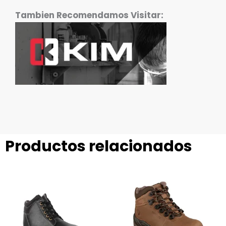
Tambien Recomendamos Visitar:
Productos relacionados
Este
Este
producto
producto
tiene
tiene
múltiples
múltiples