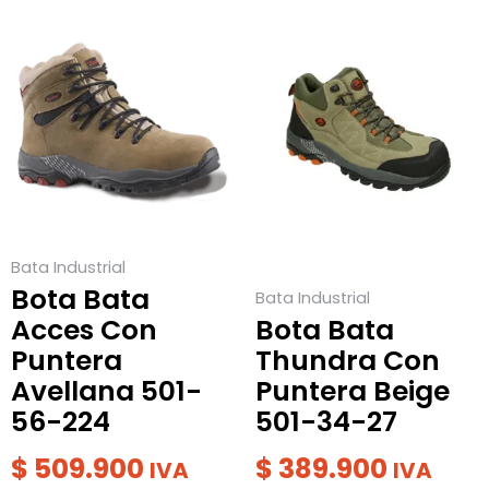
Este
Este
producto
producto
tiene
tiene
múltiples
múltiples
variantes.
variantes.
Las
Las
opciones
opciones
se
se
Bata Industrial
pueden
pueden
Bota Bata
Bata Industrial
elegir
elegir
Acces Con
Bota Bata
en
en
Puntera
Thundra Con
la
la
Avellana 501-
Puntera Beige
página
página
56-224
501-34-27
de
de
producto
producto
$
509.900
$
389.900
IVA
IVA