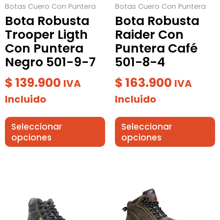
Botas Cuero Con Puntera
Botas Cuero Con Puntera
pueden
pueden
Bota Robusta
Bota Robusta
elegir
elegir
Trooper Ligth
Raider Con
en
en
Con Puntera
Puntera Café
la
la
Negro 501-9-7
501-8-4
página
página
de
de
$
139.900
$
163.900
IVA
IVA
producto
producto
Incluido
Incluido
Seleccionar
Seleccionar
opciones
opciones
Este
Este
producto
producto
tiene
tiene
múltiples
múltiples