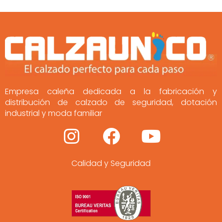
Empresa caleña dedicada a la fabricación y
distribución de calzado de seguridad, dotación
industrial y moda familiar
I
F
Y
n
a
o
Calidad y Seguridad
s
c
u
t
e
t
a
b
u