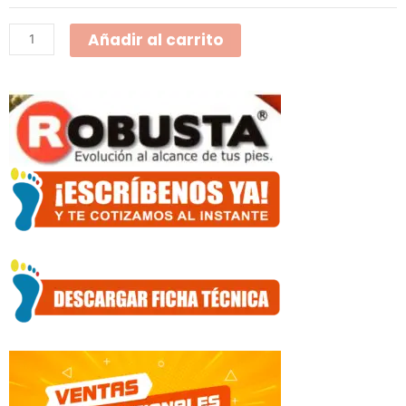
Sin
Añadir al carrito
Puntera
Amarilla
502-
22-
1
cantidad