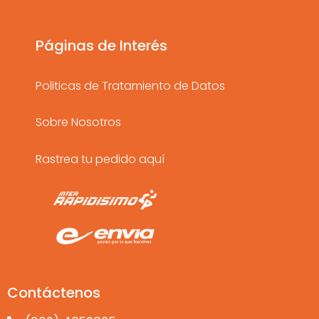
g
o
b
r
o
e
a
k
Páginas de Interés
m
Politicas de Tratamiento de Datos
Sobre Nosotros
Rastrea tu pedido aquí
Contáctenos