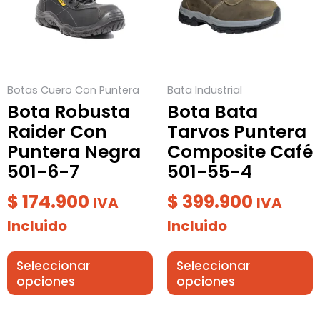
variantes.
variantes.
Las
Las
opciones
opciones
se
se
Botas Cuero Con Puntera
Bata Industrial
pueden
pueden
Bota Robusta
Bota Bata
elegir
elegir
Raider Con
Tarvos Puntera
en
en
Puntera Negra
Composite Café
la
la
501-6-7
501-55-4
página
página
de
de
$
174.900
$
399.900
IVA
IVA
producto
producto
Incluido
Incluido
Seleccionar
Seleccionar
opciones
opciones