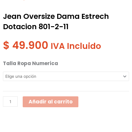
Jean Oversize Dama Estrech
Dotacion 801-2-11
$
49.900
IVA Incluido
Jean
Talla Ropa Numerica
Oversize
Dama
Estrech
Dotacion
Añadir al carrito
801-
2-
11
cantidad