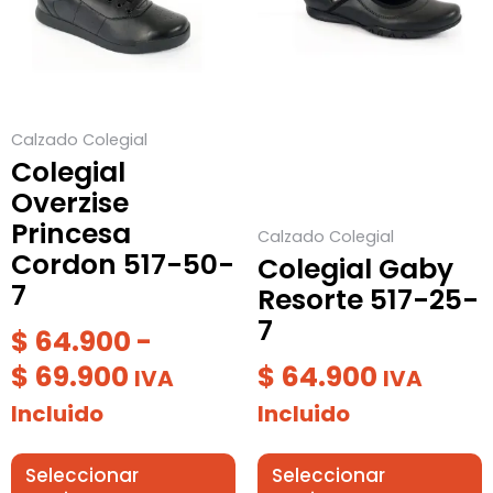
desde
variantes.
variantes.
$ 64.900
Las
Las
hasta
opciones
opciones
$ 69.900
se
se
Calzado Colegial
pueden
pueden
Colegial
elegir
elegir
Overzise
en
en
Princesa
Calzado Colegial
la
la
Cordon 517-50-
Colegial Gaby
página
página
7
Resorte 517-25-
de
de
7
producto
producto
$
64.900
-
$
69.900
$
64.900
IVA
IVA
Incluido
Incluido
Seleccionar
Seleccionar