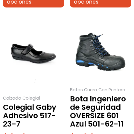
opciones
opciones
Este
Este
producto
producto
tiene
tiene
múltiples
múltiples
variantes.
variantes.
Las
Las
opciones
opciones
se
se
Botas Cuero Con Puntera
pueden
pueden
Bota Ingeniero
Calzado Colegial
elegir
elegir
Colegial Gaby
de Seguridad
en
en
Adhesivo 517-
OVERSIZE 601
la
la
23-7
Azul 501-62-11
página
página