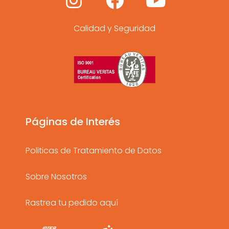
I
F
Y
n
a
o
Calidad y Seguridad
s
c
u
t
e
t
a
b
u
g
o
b
r
o
e
a
k
Páginas de Interés
m
Politicas de Tratamiento de Datos
Sobre Nosotros
Rastrea tu pedido aquí