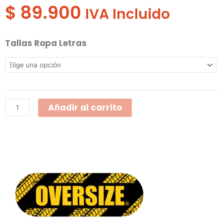
$
89.900
IVA Incluido
Overol
Tallas Ropa Letras
Oversize
En
Twill
Multicierre
Añadir al carrito
804-
6-
198
cantidad