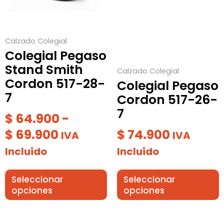
Las
Las
hasta
opciones
opciones
$ 69.900
se
se
Calzado Colegial
pueden
pueden
Colegial Pegaso
elegir
elegir
Stand Smith
Calzado Colegial
en
en
Cordon 517-28-
Colegial Pegaso
la
la
7
Cordon 517-26-
página
página
7
de
de
$
64.900
-
producto
producto
$
69.900
$
74.900
IVA
IVA
Incluido
Incluido
Seleccionar
Seleccionar
opciones
opciones