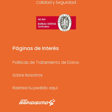
Calidad y Seguridad
s
c
u
t
e
t
a
b
u
g
o
b
r
o
e
a
k
Páginas de Interés
m
Politicas de Tratamiento de Datos
Sobre Nosotros
Rastrea tu pedido aquí