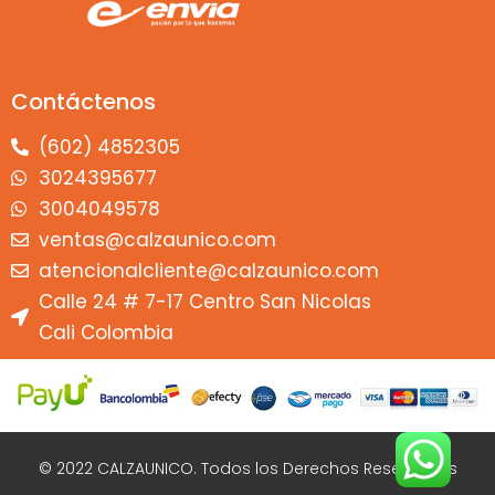
Contáctenos
(602) 4852305
3024395677
3004049578
ventas@calzaunico.com
atencionalcliente@calzaunico.com
Calle 24 # 7-17 Centro San Nicolas
Cali Colombia
© 2022 CALZAUNICO. Todos los Derechos Reservados