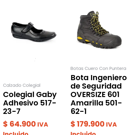
Este
Este
producto
producto
tiene
tiene
múltiples
múltiples
variantes.
variantes.
Las
Las
opciones
opciones
se
se
Botas Cuero Con Puntera
pueden
pueden
Bota Ingeniero
elegir
elegir
de Seguridad
Calzado Colegial
en
en
Colegial Gaby
OVERSIZE 601
la
la
Adhesivo 517-
Amarilla 501-
página
página
23-7
62-1
de
de
producto
producto
$
64.900
$
179.900
IVA
IVA
Incluido
Incluido