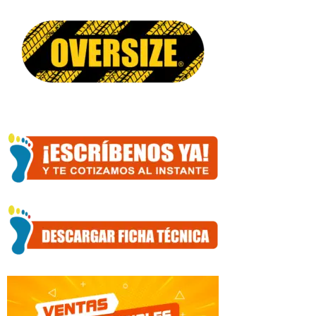
Velcro
y
Cremallera
Pantalon
con
Resorte
en
Cintura
Reflectivo
de
2"
en
Espalda
1"
Mangas
y