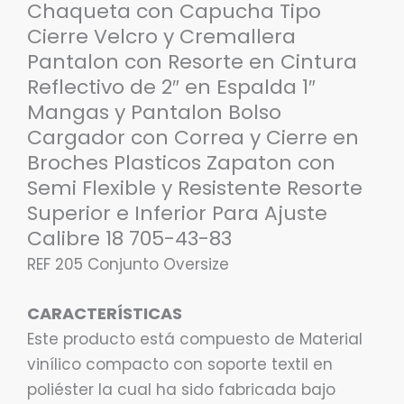
Chaqueta con Capucha Tipo
Resorte
Cierre Velcro y Cremallera
Superior
Pantalon con Resorte en Cintura
e
Reflectivo de 2″ en Espalda 1″
Inferior
Mangas y Pantalon Bolso
Para
Cargador con Correa y Cierre en
Ajuste
Broches Plasticos Zapaton con
Calibre
Semi Flexible y Resistente Resorte
18
Superior e Inferior Para Ajuste
705-
Calibre 18 705-43-83
43-
REF 205 Conjunto Oversize
83
cantidad
CARACTERÍSTICAS
Este producto está compuesto de Material
vinílico compacto con soporte textil en
poliéster la cual ha sido fabricada bajo