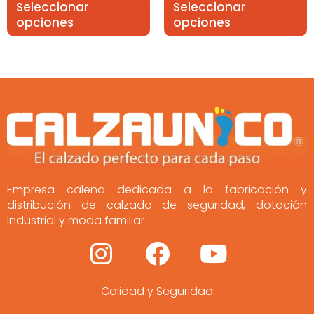
Seleccionar
Seleccionar
opciones
opciones
Empresa caleña dedicada a la fabricación y
distribución de calzado de seguridad, dotación
industrial y moda familiar
I
F
Y
n
a
o
Calidad y Seguridad
s
c
u