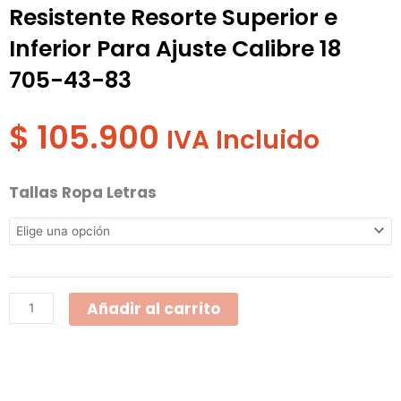
Resistente Resorte Superior e
Inferior Para Ajuste Calibre 18
705-43-83
$
105.900
IVA Incluido
REF
Tallas Ropa Letras
205
Conjunto
Oversize
Chaqueta
Añadir al carrito
con
Capucha
Tipo
Cierre