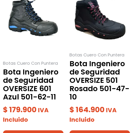
tiene
tiene
múltiples
múltiples
variantes.
variantes.
Las
Las
opciones
opciones
se
se
Botas Cuero Con Puntera
pueden
pueden
Bota Ingeniero
Botas Cuero Con Puntera
elegir
elegir
Bota Ingeniero
de Seguridad
en
en
de Seguridad
OVERSIZE 501
la
la
OVERSIZE 601
Rosado 501-47-
página
página
Azul 501-62-11
10
de
de
producto
producto
$
179.900
$
164.900
IVA
IVA
Incluido
Incluido