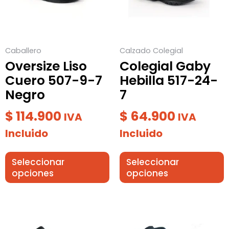
Las
Las
opciones
opciones
se
se
Caballero
Calzado Colegial
pueden
pueden
Oversize Liso
Colegial Gaby
elegir
elegir
Cuero 507-9-7
Hebilla 517-24-
en
en
Negro
7
la
la
página
página
$
114.900
$
64.900
IVA
IVA
de
de
Incluido
Incluido
producto
producto
Seleccionar
Seleccionar
opciones
opciones
Este
Este
producto
producto