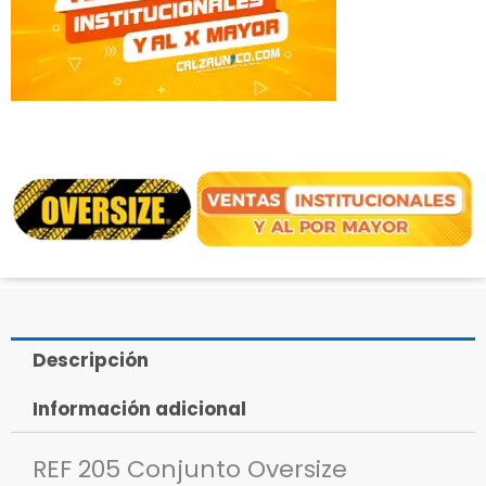
Pantalon
Bolso
Cargador
con
Correa
y
Cierre
en
Broches
Plasticos
Zapaton
con
Descripción
Semi
Información adicional
Flexible
y
REF 205 Conjunto Oversize
Resistente