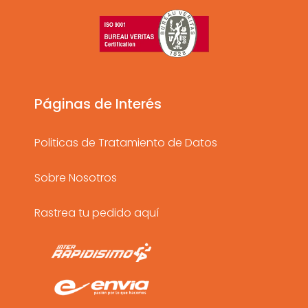
t
e
t
a
b
u
g
o
b
r
o
e
a
k
Páginas de Interés
m
Politicas de Tratamiento de Datos
Sobre Nosotros
Rastrea tu pedido aquí