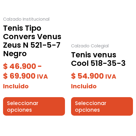
hasta
opciones
opciones
$ 69.900
se
se
Calzado Institucional
pueden
pueden
Tenis Tipo
elegir
elegir
Convers Venus
en
en
Zeus N 521-5-7
Calzado Colegial
la
la
Negro
Tenis venus
página
página
Cool 518-35-3
de
de
$
46.900
-
producto
producto
$
69.900
$
54.900
IVA
IVA
Incluido
Incluido
Seleccionar
Seleccionar
opciones
opciones
Rango
Este
Este