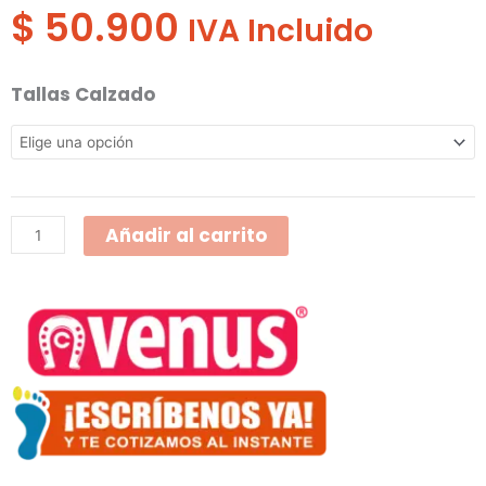
$
50.900
IVA Incluido
Tenis
Tallas Calzado
Tipo
Vans
Venus
Ambar
Añadir al carrito
521-
12-
6
Gris
cantidad