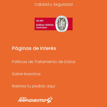
n
a
o
Calidad y Seguridad
s
c
u
t
e
t
a
b
u
g
o
b
r
o
e
a
k
Páginas de Interés
m
Politicas de Tratamiento de Datos
Sobre Nosotros
Rastrea tu pedido aquí