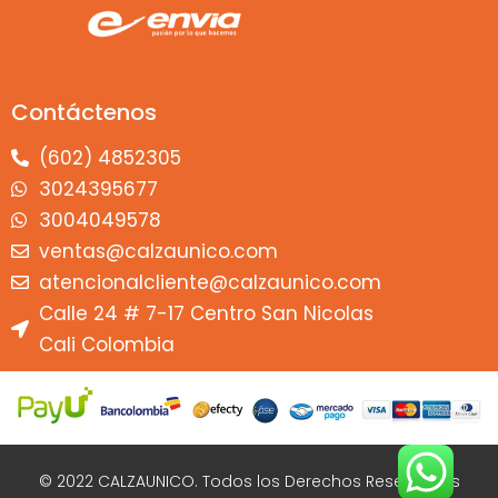
Contáctenos
(602) 4852305
3024395677
3004049578
ventas@calzaunico.com
atencionalcliente@calzaunico.com
Calle 24 # 7-17 Centro San Nicolas
Cali Colombia
© 2022 CALZAUNICO. Todos los Derechos Reservados