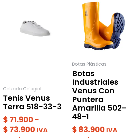
producto
de
producto
tiene
tiene
precios:
múltiples
múltiples
desde
variantes.
variantes.
$ 71.900
Las
Las
hasta
opciones
opciones
$ 73.900
se
se
Botas Plásticas
pueden
pueden
Botas
elegir
elegir
Industriales
en
en
Venus Con
Calzado Colegial
la
la
Tenis Venus
Puntera
página
página
Terra 518-33-3
Amarilla 502-
de
de
48-1
$
71.900
-
producto
producto
$
73.900
$
83.900
IVA
IVA