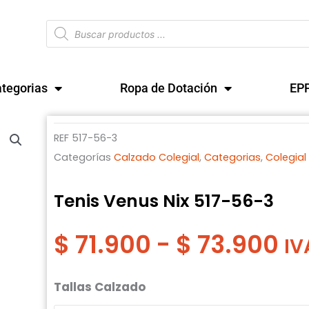
Búsqueda
de
productos
tegorias
Ropa de Dotación
EP
REF
517-56-3
Categorías
Calzado Colegial
,
Categorias
,
Colegial
Tenis Venus Nix 517-56-3
R
$
71.900
-
$
73.900
de
IV
pr
de
Tenis
Tallas Calzado
$ 
Venus