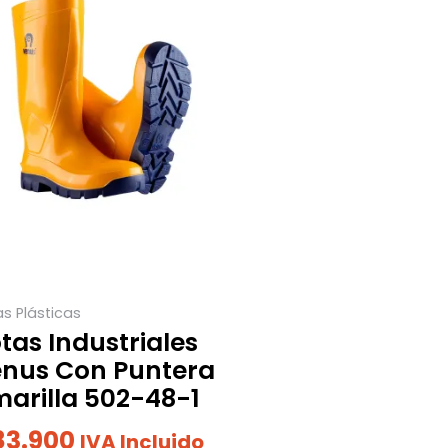
ducto
ne
:
tiples
iantes.
0
iones
0
eden
ir
ina
s Plásticas
tas Industriales
nus Con Puntera
ducto
arilla 502-48-1
3.900
IVA Incluido