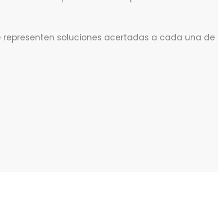
e representen soluciones acertadas a cada una de
Rango
Rango
Este
Est