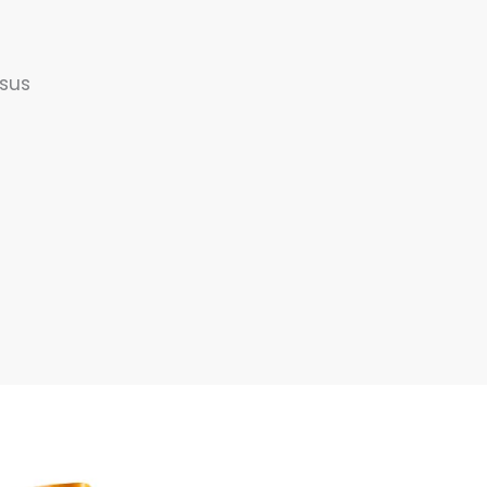
 sus
e