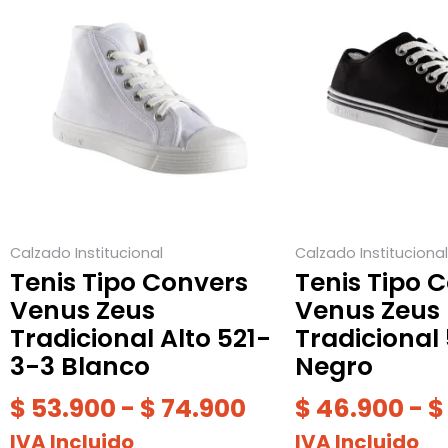
producto
de
producto
tiene
tiene
precios:
múltiples
múltiples
desde
variantes.
variantes.
$ 53.900
Las
Las
hasta
opciones
opciones
$ 74.900
se
se
pueden
pueden
elegir
elegir
Calzado Institucional
Calzado Institucional
en
en
Tenis Tipo Convers
Tenis Tipo 
la
la
Venus Zeus
Venus Zeus
página
página
Tradicional Alto 521-
Tradicional 
de
de
3-3 Blanco
Negro
producto
producto
$
53.900
-
$
74.900
$
46.900
-
$
IVA Incluido
IVA Incluido