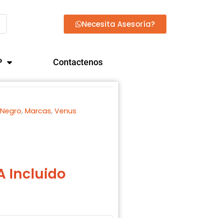
Necesita Asesoría?
P
Contactenos
 Negro
,
Marcas
,
Venus
ango
A Incluido
ecios:
sde
71.900