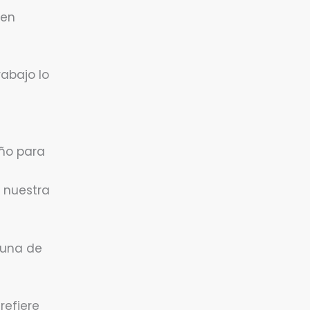
 en
rabajo lo
ño para
n nuestra
 una de
refiere