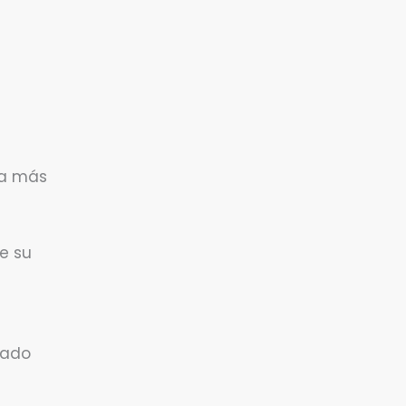
va más
e su
rado