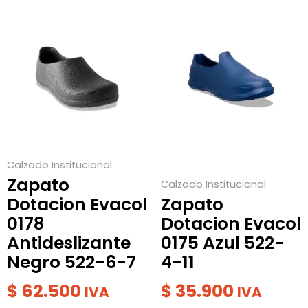
Este
Este
producto
producto
tiene
tiene
múltiples
múltiples
variantes.
variantes.
Las
Las
opciones
opciones
se
se
Calzado Institucional
pueden
pueden
Zapato
Calzado Institucional
elegir
elegir
Dotacion Evacol
Zapato
en
en
0178
Dotacion Evacol
la
la
Antideslizante
0175 Azul 522-
página
página
Negro 522-6-7
4-11
de
de
producto
producto
$
62.500
$
35.900
IVA
IVA