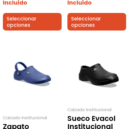
Incluido
Incluido
Seleccionar
Seleccionar
opciones
opciones
Este
Este
producto
producto
tiene
tiene
múltiples
múltiples
variantes.
variantes.
Las
Las
opciones
opciones
se
se
Calzado Institucional
pueden
pueden
Sueco Evacol
Calzado Institucional
elegir
elegir
Zapato
Institucional
en
en