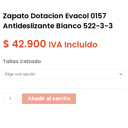
Zapato Dotacion Evacol 0157
Antideslizante Blanco 522-3-3
$
42.900
IVA Incluido
Zapato
Tallas Calzado
Dotacion
Evacol
0157
Antideslizante
Añadir al carrito
Blanco
522-
3-
3