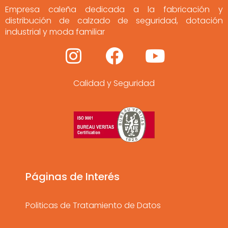
Empresa caleña dedicada a la fabricación y
distribución de calzado de seguridad, dotación
industrial y moda familiar
I
F
Y
n
a
o
Calidad y Seguridad
s
c
u
t
e
t
a
b
u
g
o
b
r
o
e
a
k
Páginas de Interés
m
Politicas de Tratamiento de Datos