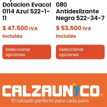
Dotacion Evacol
080
la
la
0114 Azul 522-1-
Antideslizante
página
página
11
Negra 522-34-7
de
de
producto
producto
$
47.500
$
53.500
IVA
IVA
Incluido
Incluido
Seleccionar
Seleccionar
opciones
opciones