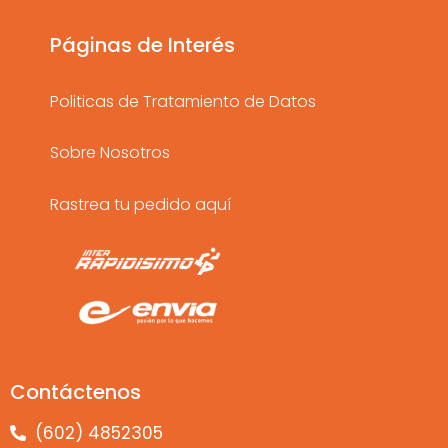
r
o
e
a
k
Páginas de Interés
m
Politicas de Tratamiento de Datos
Sobre Nosotros
Rastrea tu pedido aquí
Contáctenos
(602) 4852305