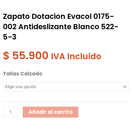
Zapato Dotacion Evacol 0175-
002 Antideslizante Blanco 522-
5-3
$
55.900
IVA Incluido
Zapato
Tallas Calzado
Dotacion
Evacol
0175-
002
Añadir al carrito
Antideslizante
Blanco
522-