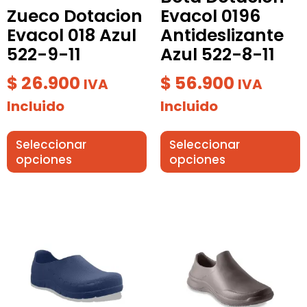
elegir
elegir
Zueco Dotacion
Evacol 0196
en
en
Evacol 018 Azul
Antideslizante
la
la
522-9-11
Azul 522-8-11
página
página
de
de
$
26.900
$
56.900
IVA
IVA
producto
producto
Incluido
Incluido
Seleccionar
Seleccionar
opciones
opciones
Este
Este
producto
producto
tiene
tiene
múltiples
múltiples
variantes.
variantes.