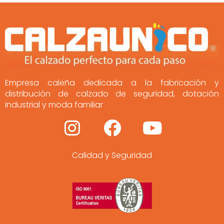
Empresa caleña dedicada a la fabricación y
distribución de calzado de seguridad, dotación
industrial y moda familiar
I
F
Y
n
a
o
Calidad y Seguridad
s
c
u
t
e
t
a
b
u
g
o
b