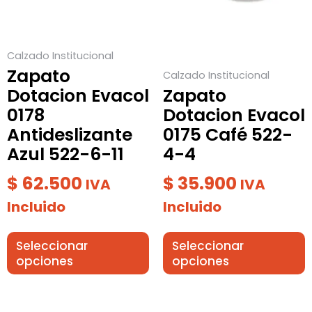
Las
Las
opciones
opciones
se
se
Calzado Institucional
pueden
pueden
Zapato
Calzado Institucional
elegir
elegir
Dotacion Evacol
Zapato
en
en
0178
Dotacion Evacol
la
la
Antideslizante
0175 Café 522-
página
página
Azul 522-6-11
4-4
de
de
producto
producto
$
62.500
$
35.900
IVA
IVA
Incluido
Incluido
Seleccionar
Seleccionar
opciones
opciones