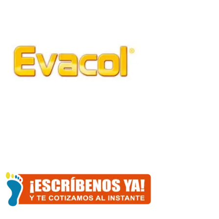
5-
3
cantidad