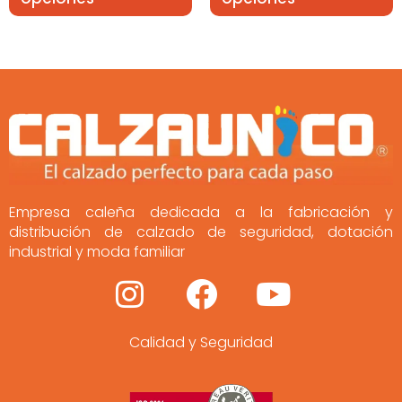
Empresa caleña dedicada a la fabricación y
distribución de calzado de seguridad, dotación
industrial y moda familiar
I
F
Y
n
a
o
Calidad y Seguridad
s
c
u
t
e
t