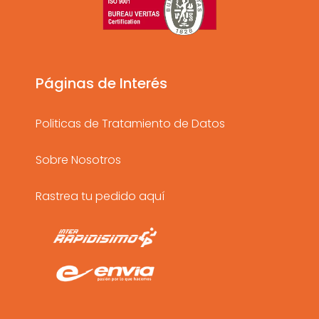
a
b
u
g
o
b
r
o
e
a
k
Páginas de Interés
m
Politicas de Tratamiento de Datos
Sobre Nosotros
Rastrea tu pedido aquí