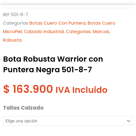
REF
501-8-7
Categorías
Botas Cuero Con Puntera
,
Botas Cuero
MicroPiel
,
Calzado Industrial
,
Categorias
,
Marcas
,
Robusta
Bota Robusta Warrior con
Puntera Negra 501-8-7
$
163.900
IVA Incluido
Bota
Tallas Calzado
Robusta
Warrior
con