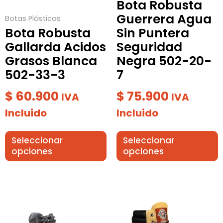
Bota Robusta
elegir
elegir
Guerrera Agua
Botas Plásticas
en
en
Bota Robusta
Sin Puntera
la
la
Gallarda Acidos
Seguridad
página
página
Grasos Blanca
Negra 502-20-
de
de
502-33-3
7
producto
producto
$
60.900
$
75.900
IVA
IVA
Incluido
Incluido
Seleccionar
Seleccionar
opciones
opciones
Este
Este
producto
producto
tiene
tiene