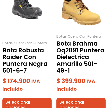
múltiples
múltiples
variantes.
variantes.
Las
Las
opciones
opciones
se
se
Botas Cuero Con Puntera
pueden
pueden
Bota Brahma
Botas Cuero Con Puntera
elegir
elegir
Bota Robusta
Oq2891 Puntera
en
en
Raider Con
Dielectrica
la
la
Puntera Negra
Amarillo 501-
página
página
501-6-7
49-1
de
de
producto
producto
$
174.900
$
399.900
IVA
IVA
Incluido
Incluido
Seleccionar
Seleccionar
opciones
opciones