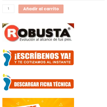
Puntera
Añadir al carrito
Negra
501-
8-
7
cantidad